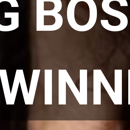
G BOS
 WINN