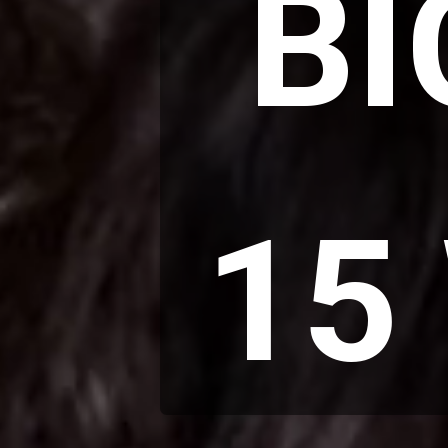
BI
15