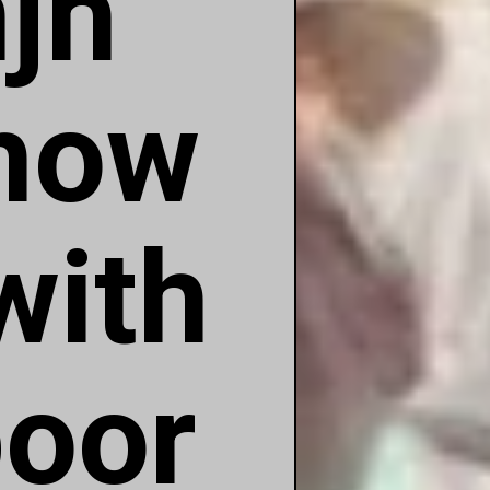
njh
Show
with
oor