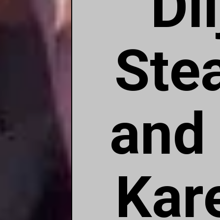
Di
Ste
and
Kar