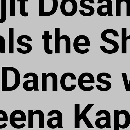
ljit Dosa
als the 
 Dances 
eena Kap