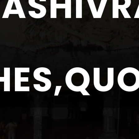
ASHIVRA
 
HES,QU