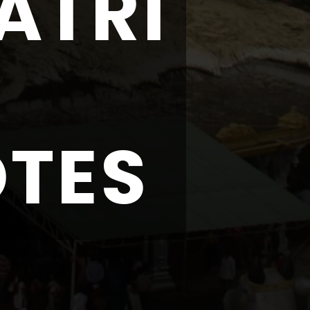
TRI 
OTES