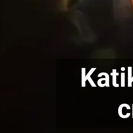
Kati
c