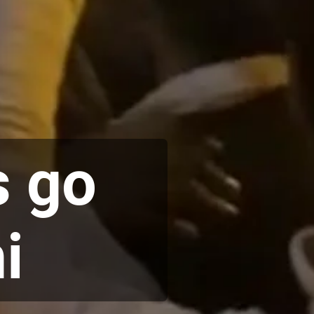
 go 
i