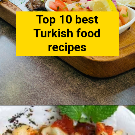
Top 10 best
Turkish food
recipes